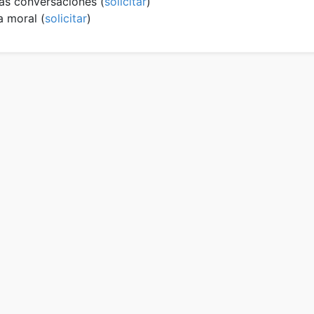
tras conversaciones
(
solicitar
)
la moral
(
solicitar
)