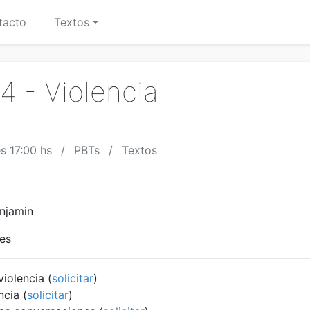
tacto
Textos
4 - Violencia
s 17:00 hs
PBTs
Textos
enjamin
res
violencia
(
solicitar
)
ncia
(
solicitar
)