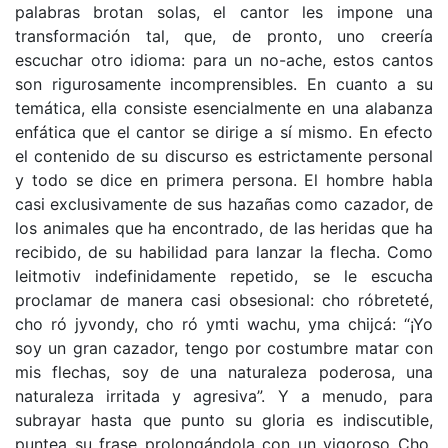
palabras brotan solas, el cantor les impone una
transformación tal, que, de pronto, uno creería
escuchar otro idioma: para un no-ache, estos cantos
son rigurosamente incomprensibles. En cuanto a su
temática, ella consiste esencialmente en una alabanza
enfática que el cantor se dirige a sí mismo. En efecto
el contenido de su discurso es estrictamente personal
y todo se dice en primera persona. El hombre habla
casi exclusivamente de sus hazañas como cazador, de
los animales que ha encontrado, de las heridas que ha
recibido, de su habilidad para lanzar la flecha. Como
leitmotiv indefinidamente repetido, se le escucha
proclamar de manera casi obsesional: cho róbreteté,
cho ró jyvondy, cho ró ymti wachu, yma chijcá: “¡Yo
soy un gran cazador, tengo por costumbre matar con
mis flechas, soy de una naturaleza poderosa, una
naturaleza irritada y agresiva”. Y a menudo, para
subrayar hasta que punto su gloria es indiscutible,
puntea su frase prolongándola con un vigoroso Cho,